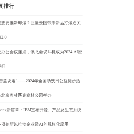
，讯飞会议耳机Pro 2
展！！！
闻排行
促想要推新即爆？巨量云图带来新品打爆通关
2.0
办公会议痛点，讯飞会议耳机成为2024 AI应
标杆
集善益块走”——2024年全国助残日公益徒步活
在北京奥林匹克森林公园举办
tsonx新篇章：IBM宣布开源、产品及生态系统
多项创新以推动企业级AI的规模化应用