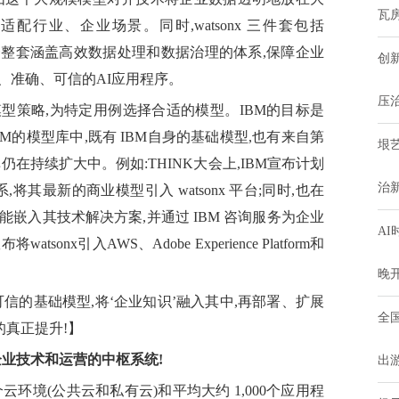
瓦
配行业、企业场景。同时,watsonx 三件套包括
有一整套涵盖高效数据处理和数据治理的体系,保障企业
创
、准确、可信的AI应用程序。
压
模型策略,为特定用例选择合适的模型。IBM的目标是
M的模型库中,既有 IBM自身的基础模型,也有来自第
垠
在持续扩大中。例如:THINK大会上,IBM宣布计划
治
关系,将其最新的商业模型引入 watsonx 平台;同时,也在
的功能嵌入其技术解决方案,并通过 IBM 咨询服务为企业
AI
onx引入AWS、Adobe Experience Platform和
晚
可信的基础模型,将‘企业知识’融入其中,再部署、扩展
全
的真正提升!】
企业技术和运营的中枢系统!
出
环境(公共云和私有云)和平均大约 1,000个应用程