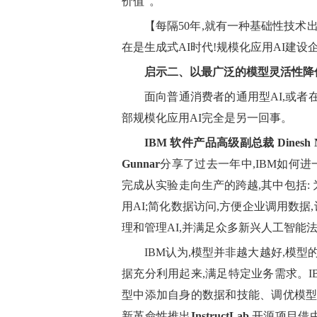
价值”。
【每隔50年,就有一种基础性技术
在是生成式AI时代!规模化应用AI建设
启示二、以最广泛的模型灵活性降低
面向普通消费者的通用型AI,或者
部规模化应用AI完全是另一回事。
IBM 软件产品高级副总裁 Dinesh N
Gunnar
分享了过去一年中,IBM如何进一
完成从实验走向生产的跨越,其中包括:
用AI;简化数据访问,方便企业调用数据
理和管理AI,并满足众多新兴人工智能
IBM认为,模型并非越大越好,模
据充分利用起来,满足特定业务需求。I
型中添加自身的数据和技能、调优模型,
新革命性推出
InstructLab
开源项目借