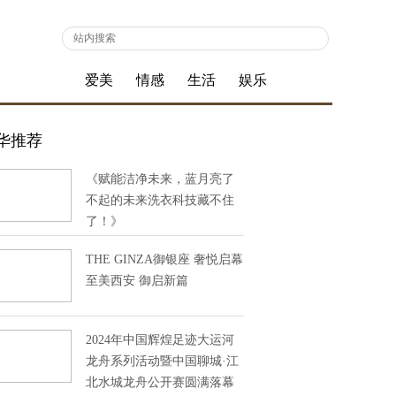
爱美
情感
生活
娱乐
华推荐
《赋能洁净未来，蓝月亮了
不起的未来洗衣科技藏不住
了！》
THE GINZA御银座 奢悦启幕
至美西安 御启新篇
2024年中国辉煌足迹大运河
龙舟系列活动暨中国聊城·江
北水城龙舟公开赛圆满落幕