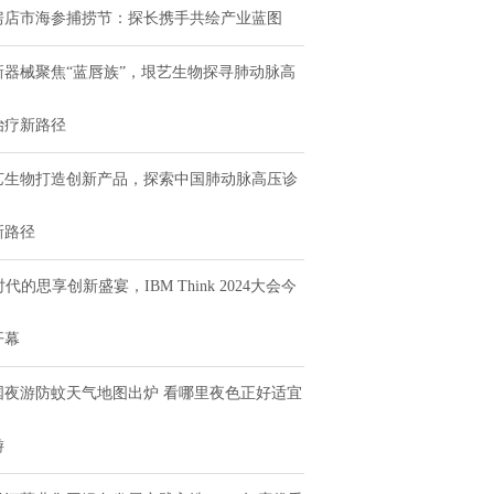
房店市海参捕捞节：探长携手共绘产业蓝图
新器械聚焦“蓝唇族”，垠艺生物探寻肺动脉高
治疗新路径
艺生物打造创新产品，探索中国肺动脉高压诊
新路径
时代的思享创新盛宴，IBM Think 2024大会今
开幕
国夜游防蚊天气地图出炉 看哪里夜色正好适宜
游