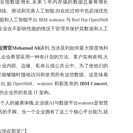
呈指数级增长,未来 5 年内存储的数据总量将增长
来训练、测试和完善人工智能,但在此过程中也必须优先
台 IBM watsonx 与 Red Hat OpenShift
帮助企业在不影响性能的情况下管理并保护其数据和人工
官Mohamad Ali
谈到,当涉及到如何最大限度地利
,企业希望采用一种有计划的方法。客户实例表明,大
企业内部、边缘、私有云或公共云中。为了使他们的
要能够随时随地访问和使用所有这些数据。这意味着
penShift、watsonx 和新发布的
IBM Concert
,
企业所的首选 IT 架构。
人的健康体魄,企业级AI与数据平台watsonx是智慧
 则是灵活的手脚。当一个企业拥有了这三个核心平台能力,就
出现在那里!”】