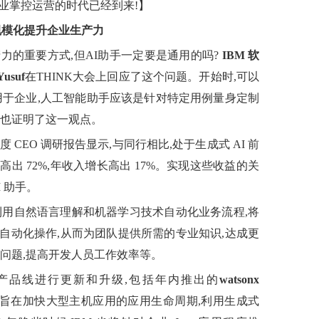
业掌控运营的时代已经到来!】
规模化提升企业生产力
力的重要方式,但AI助手一定要是通用的吗?
IBM 软
suf
在THINK大会上回应了这个问题。开始时,可以
用于企业,人工智能助手应该是针对特定用例量身定制
实也证明了这一观点。
 CEO 调研报告显示,与同行相比,处于生成式 AI 前
出 72%,年收入增长高出 17%。实现这些收益的关
 助手。
利用自然语言理解和机器学习技术自动化业务流程,将
自动化操作,从而为团队提供所需的专业知识,达成更
问题,提高开发人员工作效率等。
产品线进行更新和升级,包括年内推出的
watsonx
手,旨在加快大型主机应用的应用生命周期,利用生成式