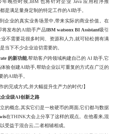
晚些时候,IBM 也将针对企业 Java 应用程序推
都是满足量身定制的特定工作的AI助手。
快落地到企业的真实业务场景中,带来实际的商业价值。在
即将发布的AI助手产品
IBM watsonx BI Assistant
吸引
企业不需要花很多时间、资源和人力,就可轻松拥有满
正是当下不少企业迫切需要的。
strate 的新功能
,帮助客户跨领域构建自己的 AI 助手,它
体验创建AI助手,帮助企业以可重复的方式在广泛的
要的AI助手。
作的完成方式,并大幅提升生产力的时代!】
就企业级AI创新之路
立的概念,其实它们是一枚硬币的两面,它们都与数据
is
在THINK大会上分享了这样的观点。在他看来,混
以受益于混合云,二者相辅相成。