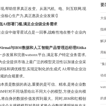
AI
要
出现,帮助世界真正改变。从蒸汽机、电、到互联网,现
企业核心生产力,真正惠及企业发展!】
大
AI部署门槛,满足企业级业务需求
指南
在企业中做零星试点是一回事,战略性地在整个企业内
解决
irmal
与
IBM数据和人工智能产品管理总经理Ritika
用
步发展和完善watsonx平台,满足客户特定业务需求,
 为企业提供市场上最广泛的模型灵活性以加速企业采
“
,训练和调优模型,实现定制化的生成式 AI;帮助企业治
动
法规的合规要求。
型的本质是数据的表达,重要的是可信、精准,是将企业数
wa
BM针对不同场景给出不同大小的模型,方便企业向模
将自身的数据价值发挥到最大。同时,IBM和红帽创
的
由这个大规模模型对齐技术将企业数据透明地放在大