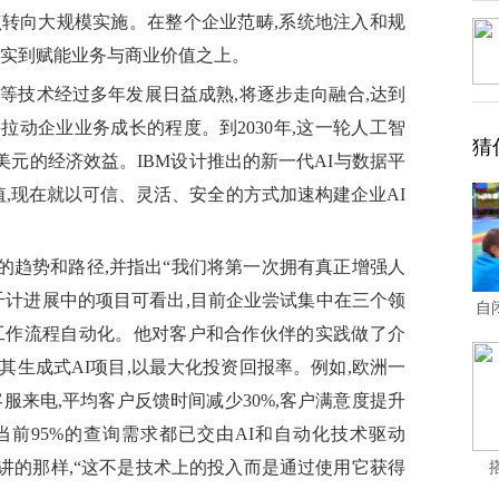
点转向大规模实施。在整个企业范畴,系统地注入和规
落实到赋能业务与商业价值之上。
子计算等技术经过多年发展日益成熟,将逐步走向融合,达到
动企业业务成长的程度。到2030年,这一轮人工智
猜
美元的经济效益。IBM设计推出的新一代AI与数据平
术价值,现在就以可信、灵活、安全的方式加速构建企业AI
应用的趋势和路径,并指出“我们将第一次拥有真正增强人
千计进展中的项目可看出,目前企业尝试集中在三个领
自
工作流程自动化。他对客户和合作伙伴的实践做了介
物
术扩展其生成式AI项目,以最大化投资回报率。例如,欧洲一
次客服来电,平均客户反馈时间减少30%,客户满意度提升
,当前95%的查询需求都已交由AI和自动化技术驱动
讲的那样,“这不是技术上的投入而是通过使用它获得