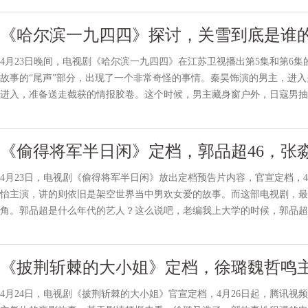
《哈尔滨一九四四》探讨，关雪到底是谁
4月23日晚间，电视剧《哈尔滨一九四四》在江苏卫视播出第5集和第6
故事的“尾声”部分，出现了一个非常奇怪的事情。秦昊饰演的男主，进
进入，准备送走截获的情报胶卷。这个时候，男主藏身窗户外，日寇男抽
屏幕看，一定要大屏幕看，一定要大屏幕看！知道我为什么追江
《偷得将军半日闲》定档，郭品超46，张淼
4月23日，电视剧《偷得将军半日闲》放出定档预告片内容，官宣定档，
怡主演，讲的则依旧是架空世界当中男欢女爱的故事。而这部电视剧，最
角。郭品超是什么年代的艺人？这么说吧，老编我上大学的时候，郭品超
女演员张淼怡还不会打酱油呢。这就是要演情侣的两位男女主角之
《披荆斩棘的大小姐》定档，徐璐魏哲鸣
4月24日，电视剧《披荆斩棘的大小姐》官宣定档，4月26日起，腾讯