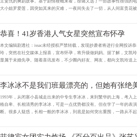
主复仇的爽剧故事。基于剧情梗概来看，徐璐又选了一部故事性很强的电
大小姐罗爱莲，因突如其来的灾难，一夜间失去了一切，从人间富贵花被
凤凰涅槃成为能文能武的镖局大小姐沈丹青（徐璐 饰），从此浴
恭喜！41岁香港人气女星突然宣布怀孕
本文编辑剧透社：issac未经授权严禁转载，发现抄袭者将进行全网投诉
玲，突然在社交媒体上报喜，宣布怀孕，将升级做妈妈。据了解，文凯玲
显属于未婚先孕。随着喜讯发布，不少圈内好友、网友，都向文凯玲送上
三个月后才会公开。所以，文凯玲在结婚前就已经造人成功，现在怀
李冰冰不是我们班最漂亮的，但她有张绝
1993年，从闭塞小县城走出来的中专生李冰冰，来到繁华的上海，考入
格自卑、长相清秀的李冰冰，可是一点优势都没有。但在学了一年的表演
断。很多人疑惑，长相一般的李冰冰，到底是如何突出重围，一路从不起
的“铁杆好友”任泉道出了问题的关键：“她不是我们班最漂亮的