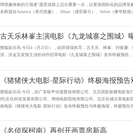
球情趣体验的引领者"愿景道路上迈出重要一步，以更加国际化的品牌形
名称源自America（美式情趣）、Allure（感官吸引）、Velvet（
来始终秉持"探索奇妙乐趣，创造卓越品质"
古天乐林峯主演电影《九龙城寨之围城》曝
搜狐娱乐讯 今日4（月25日），由郑保瑞执导，古天乐、林峯、刘俊谦
演，洪金宝友情主演的动作犯罪电影《九龙城寨之围城》发布终极预告，
《猪猪侠大电影·星际行动》终极海报预告
搜狐娱乐讯 今日，由广东咏声动漫股份有限公司、北京国影纵横电影发行
州)文化科技发展有限公司、博纳电影院线有限公司、北京长城沃美电影
画电影《猪猪侠大电影·星际行动》发布终极预告与终极海报，终极预告
灵侠发挥各自技能共同拯救地球，燃感升级让人迫不及待
《名侦探柯南》再创开画票房新高