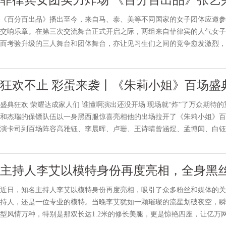
菲律宾女团实力炸场 《百分百出品》张艺
《百分百出品》播出至今，来自马、泰、美等不同国家的女子团体应邀参
交响乐章。在第三次交流舞台正式开启之际，两组来自菲律宾的人气女子组
而考验升级的三人舞台和团体舞台，亦让见习生们之间的竞争愈发激烈，
生们能否通过舞台扳回一局？4月25日《百分百出品》第五期节目
狂欢不止 彩蛋来袭丨《朱莉小姐》百场盛
盛典狂欢 荣耀达成家人们 谁懂啊演出还没开场 现场就“炸”了万众期
和杰瑞的保镖队伍以一身黑西服惊喜亮相他的出场拉开了《朱莉小姐》百
演卡司到百场阵容高雅钰、李晨晖、卢珊、王诗晴曾涵煜、孟博闻、白钰
有到场的主创人员、演员们都带来了一份专属的物品，这些物品
主持人李艾以模特身份再度亮相，全身黑
近日，知名主持人李艾以模特身份再度亮相，吸引了众多粉丝和媒体的关
持人，还是一位专业的模特。当晚李艾犹如一颗璀璨的流星划破夜空，瞬
型风情万种，特别是那双长达1.2米的修长美腿，更是惊艳四座，让亿万网