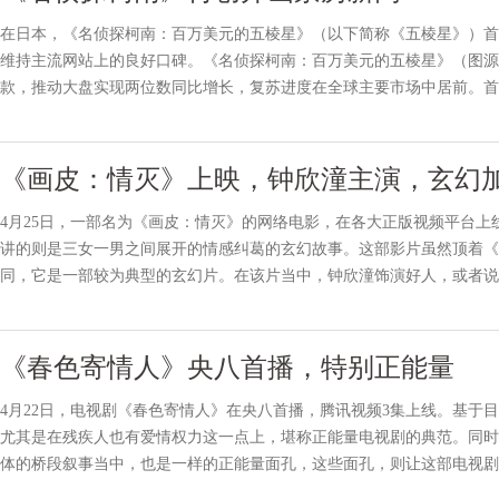
在日本，《名侦探柯南：百万美元的五棱星》（以下简称《五棱星》）首
维持主流网站上的良好口碑。《名侦探柯南：百万美元的五棱星》（图源
款，推动大盘实现两位数同比增长，复苏进度在全球主要市场中居前。首
日开始在日本上映，前三天便动员了227.4万人次，票房收入达到了
《画皮：情灭》上映，钟欣潼主演，玄幻
4月25日，一部名为《画皮：情灭》的网络电影，在各大正版视频平台
讲的则是三女一男之间展开的情感纠葛的玄幻故事。这部影片虽然顶着《
同，它是一部较为典型的玄幻片。在该片当中，钟欣潼饰演好人，或者说
于反派。李明轩饰演男主角。玄幻的世界当中，女主角爱上普通人男
《春色寄情人》央八首播，特别正能量
4月22日，电视剧《春色寄情人》在央八首播，腾讯视频3集上线。基于
尤其是在残疾人也有爱情权力这一点上，堪称正能量电视剧的典范。同时
体的桥段叙事当中，也是一样的正能量面孔，这些面孔，则让这部电视剧
类内容，非常适合教化一些青年粉丝群体。这似乎也是该剧独特的